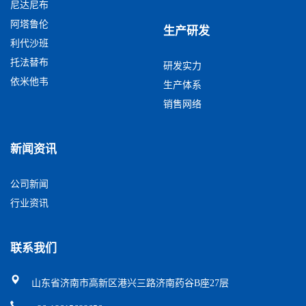
尼达尼布
阿塔鲁伦
生产研发
利代沙班
托法替布
研发实力
依米他韦
生产体系
销售网络
新闻资讯
公司新闻
行业资讯
联系我们
山东省济南市高新区港兴三路济南药谷B座27层